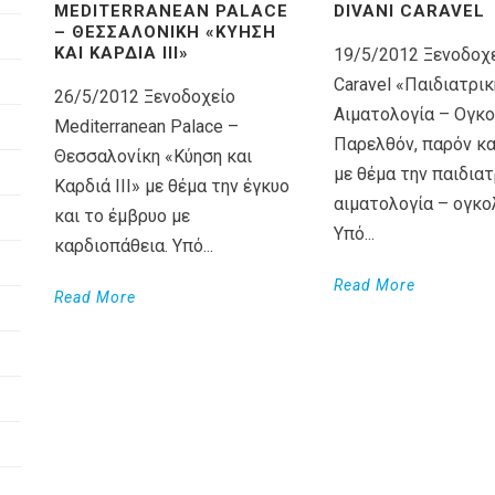
MEDITERRANEAN PALACE
DIVANI CARAVEL
– ΘΕΣΣΑΛΟΝΊΚΗ «ΚΎΗΣΗ
ΚΑΙ ΚΑΡΔΙΆ III»
19/5/2012 Ξενοδοχε
Caravel «Παιδιατρικ
26/5/2012 Ξενοδοχείο
Αιματολογία – Ογκο
Mediterranean Palace –
Παρελθόν, παρόν κα
Θεσσαλονίκη «Κύηση και
με θέμα την παιδιατ
Καρδιά III» με θέμα την έγκυο
αιματολογία – ογκο
και το έμβρυο με
Υπό...
καρδιοπάθεια. Υπό...
Read More
Read More