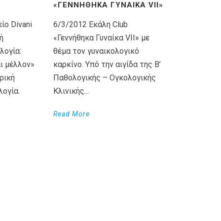
«ΓΕΝΝΉΘΗΚΑ ΓΥΝΑΊΚΑ VII»
ίο Divani
6/3/2012 Εκάλη Club
ή
«Γεννήθηκα Γυναίκα VII» με
λογία:
θέμα τον γυναικολογικό
ι μέλλον»
καρκίνο. Υπό την αιγίδα της Β’
ρική
Παθολογικής – Ογκολογικής
λογία.
Κλινικής...
Read More