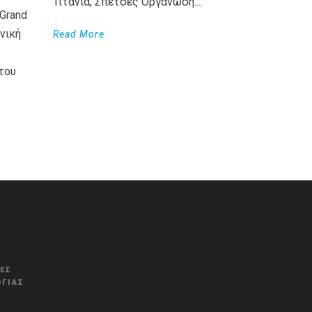
Τιτάνια, Σπέτσες Οργάνωση:...
Grand
νική
Read More
του
WordPress
Countdown
plugin
ΚΈΣ
ΓΊΑΣ