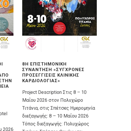
ΟΊ
8Η ΕΠΙΣΤΗΜΟΝΙΚΉ
ΣΥΝΆΝΤΗΣΗ «ΣΎΓΧΡΟΝΕΣ
 ΑΠΌ
ΠΡΟΣΕΓΓΊΣΕΙΣ ΚΛΙΝΙΚΉΣ
 ΣΤΗΝ
ΚΑΡΔΙΟΛΟΓΊΑΣ»
ΕΊΑ
Project Description Στις 8 – 10
Μαΐου 2026 στον Πολυχώρο
Τιτάνια, στις Σπέτσες Ημερομηνία
otel
διεξαγωγής: 8 – 10 Μαΐου 2026
Τόπος διεξαγωγής: Πολυχώρος
υ 2026