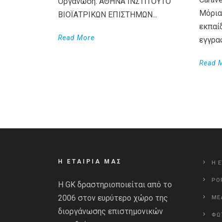
Οργάνωση: ΑΘΗΝΆ ΙΝΣΤΙΤΟΥΤΟ
Μόρια
ΒΙΟΪΑΤΡΙΚΩΝ ΕΠΙΣΤΗΜΩΝ...
εκπαί
Read More
εγγρα
Read 
Η ΕΤΑΙΡΙΑ ΜΑΣ
Η Ε
PO
Η GK δραστηριοποιείται από το
2006 στον ευρύτερο χώρο της
ΜΕ
διοργάνωσης επιστημονικών
ΦΩ