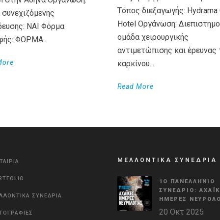
Τόπος διεξαγωγής: Hydrama 
 συνεχιζόμενης
Hotel Οργάνωση: Διεπιστημο
δευσης: ΝΑΙ Φόρμα
ομάδα χειρουργικής
φής: ΦΟΡΜΑ...
αντιμετώπισης και έρευνας 
More
καρκίνου...
Read More
ΜΕΛΛΟΝΤΙΚΑ ΣΥΝΕΔΡΙΑ
ΤΑΙΡΙΑ
RTFOLIO
1Ο ΠΑΝΕΛΛΉΝΙΟ
ΣΥΝΈΔΡΙΟ: ΑΧΑΪ
ΛΛΟΝΤΙΚΑ ΣΥΝΕΔΡΙΑ
ΗΜΈΡΕΣ ΝΕΥΡΟΛΟ
20 Οκτ 2025
ΤΟΓΡΑΦΙΕΣ