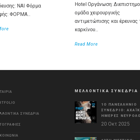
Hotel Οργάνωση: Διεπιστημο
δευσης: ΝΑΙ Φόρμα
ομάδα χειρουργικής
φής: ΦΟΡΜΑ...
αντιμετώπισης και έρευνας 
More
καρκίνου...
Read More
ΜΕΛΛΟΝΤΙΚΑ ΣΥΝΕΔΡΙΑ
ΤΑΙΡΙΑ
RTFOLIO
1Ο ΠΑΝΕΛΛΉΝΙΟ
ΣΥΝΈΔΡΙΟ: ΑΧΑΪ
ΛΛΟΝΤΙΚΑ ΣΥΝΕΔΡΙΑ
ΗΜΈΡΕΣ ΝΕΥΡΟΛΟ
20 Οκτ 2025
ΤΟΓΡΑΦΙΕΣ
ΙΚΟΙΝΩΝΙΑ