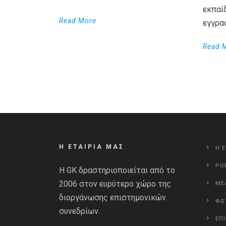
εκπαί
Read More
εγγρα
Read 
Η ΕΤΑΙΡΙΑ ΜΑΣ
Η Ε
PO
Η GK δραστηριοποιείται από το
2006 στον ευρύτερο χώρο της
ΜΕ
διοργάνωσης επιστημονικών
ΦΩ
συνεδρίων.
ΕΠ