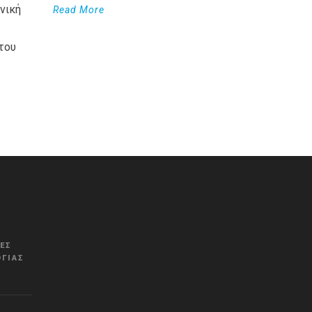
νική
Read More
του
WordPress
Countdown
plugin
ΚΈΣ
ΓΊΑΣ