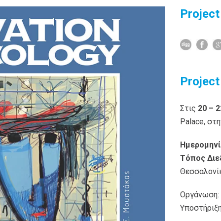
Project
Project
Στις
20 – 
Palace, στ
Ημερομηνί
Τόπος Διε
Θεσσαλονί
Οργάνωση: 
Υποστήριξ