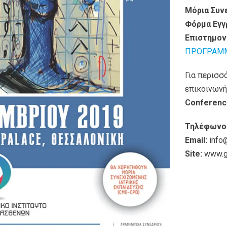
Μόρια Συν
Φόρμα Εγγ
Επιστημον
ΠΡΟΓΡΑΜ
Για περισσ
επικοινωνή
Conferenc
Τηλέφωνο
Email:
info
Site:
www.g