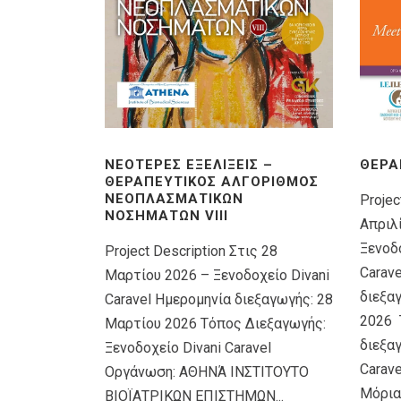
ΝΕΌΤΕΡΕΣ ΕΞΕΛΊΞΕΙΣ –
ΘΕΡΑ
ΘΕΡΑΠΕΥΤΙΚΌΣ ΑΛΓΌΡΙΘΜΟΣ
ΝΕΟΠΛΑΣΜΑΤΙΚΏΝ
Projec
ΝΟΣΗΜΆΤΩΝ VIIΙ
Απριλ
Ξενοδο
Project Description Στις 28
Carav
Μαρτίου 2026 – Ξενοδοχείο Divani
διεξα
Caravel Ημερομηνία διεξαγωγής: 28
2026 
Μαρτίου 2026 Τόπος Διεξαγωγής:
διεξαγ
Ξενοδοχείο Divani Caravel
Carav
Οργάνωση: ΑΘΗΝΆ ΙΝΣΤΙΤΟΥΤΟ
Μόρια
ΒΙΟΪΑΤΡΙΚΩΝ ΕΠΙΣΤΗΜΩΝ...