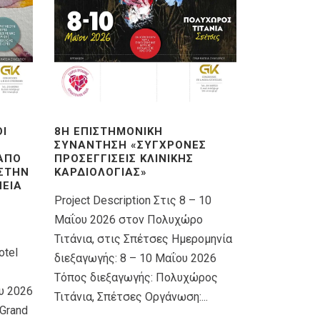
ΟΊ
8Η ΕΠΙΣΤΗΜΟΝΙΚΉ
ΣΥΝΆΝΤΗΣΗ «ΣΎΓΧΡΟΝΕΣ
 ΑΠΌ
ΠΡΟΣΕΓΓΊΣΕΙΣ ΚΛΙΝΙΚΉΣ
 ΣΤΗΝ
ΚΑΡΔΙΟΛΟΓΊΑΣ»
ΕΊΑ
Project Description Στις 8 – 10
Μαΐου 2026 στον Πολυχώρο
Τιτάνια, στις Σπέτσες Ημερομηνία
otel
διεξαγωγής: 8 – 10 Μαΐου 2026
Τόπος διεξαγωγής: Πολυχώρος
υ 2026
Τιτάνια, Σπέτσες Οργάνωση:...
Grand