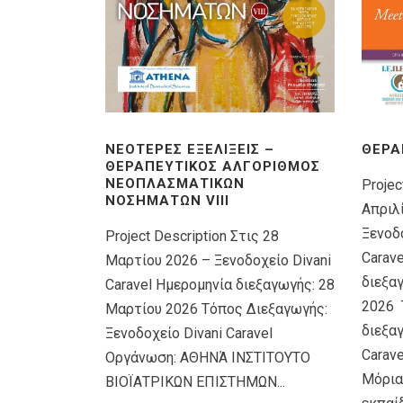
ΝΕΌΤΕΡΕΣ ΕΞΕΛΊΞΕΙΣ –
ΘΕΡΑ
ΘΕΡΑΠΕΥΤΙΚΌΣ ΑΛΓΌΡΙΘΜΟΣ
ΝΕΟΠΛΑΣΜΑΤΙΚΏΝ
Projec
ΝΟΣΗΜΆΤΩΝ VIIΙ
Απριλ
Ξενοδο
Project Description Στις 28
Carav
Μαρτίου 2026 – Ξενοδοχείο Divani
διεξα
Caravel Ημερομηνία διεξαγωγής: 28
2026 
Μαρτίου 2026 Τόπος Διεξαγωγής:
διεξαγ
Ξενοδοχείο Divani Caravel
Carav
Οργάνωση: ΑΘΗΝΆ ΙΝΣΤΙΤΟΥΤΟ
Μόρια
ΒΙΟΪΑΤΡΙΚΩΝ ΕΠΙΣΤΗΜΩΝ...