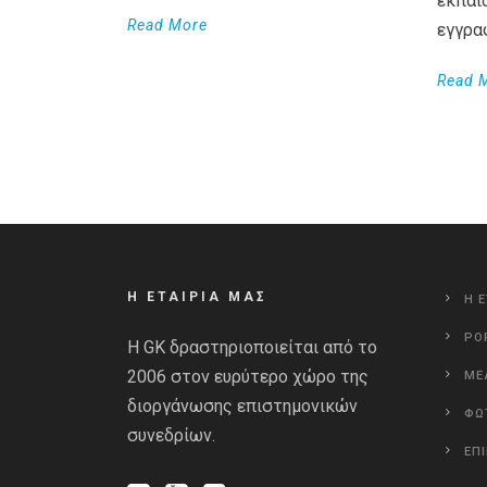
εκπαί
Read More
εγγρα
Read 
Η ΕΤΑΙΡΙΑ ΜΑΣ
Η Ε
PO
Η GK δραστηριοποιείται από το
2006 στον ευρύτερο χώρο της
ΜΕ
διοργάνωσης επιστημονικών
ΦΩ
συνεδρίων.
ΕΠ