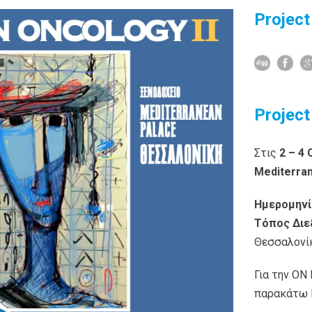
Project
Project
Στις
2 – 4
Mediterra
Ημερομηνί
Τόπος Διε
Θεσσαλονί
Για την ΟΝ
παρακάτω l