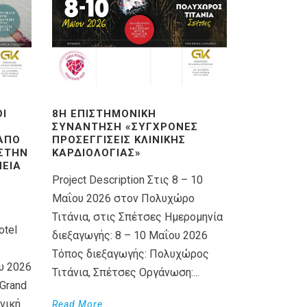
ΟΊ
8Η ΕΠΙΣΤΗΜΟΝΙΚΉ
ΣΥΝΆΝΤΗΣΗ «ΣΎΓΧΡΟΝΕΣ
 ΑΠΌ
ΠΡΟΣΕΓΓΊΣΕΙΣ ΚΛΙΝΙΚΉΣ
 ΣΤΗΝ
ΚΑΡΔΙΟΛΟΓΊΑΣ»
ΕΊΑ
Project Description Στις 8 – 10
Μαΐου 2026 στον Πολυχώρο
Τιτάνια, στις Σπέτσες Ημερομηνία
otel
διεξαγωγής: 8 – 10 Μαΐου 2026
Τόπος διεξαγωγής: Πολυχώρος
υ 2026
Τιτάνια, Σπέτσες Οργάνωση:...
Grand
νική
Read More