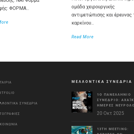
δευσης: ΝΑΙ Φόρμα
ομάδα χειρουργικής
φής: ΦΟΡΜΑ...
αντιμετώπισης και έρευνας 
More
καρκίνου...
Read More
ΜΕΛΛΟΝΤΙΚΑ ΣΥΝΕΔΡΙΑ
ΤΑΙΡΙΑ
RTFOLIO
1Ο ΠΑΝΕΛΛΉΝΙΟ
ΣΥΝΈΔΡΙΟ: ΑΧΑΪ
ΛΛΟΝΤΙΚΑ ΣΥΝΕΔΡΙΑ
ΗΜΈΡΕΣ ΝΕΥΡΟΛΟ
20 Οκτ 2025
ΤΟΓΡΑΦΙΕΣ
ΙΚΟΙΝΩΝΙΑ
13TH MEETING: