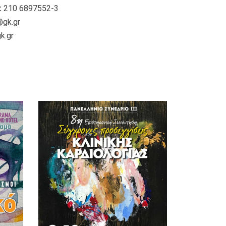
:
210 6897552-3
@gk.gr
k.gr