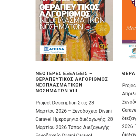
ΝΕΌΤΕΡΕΣ ΕΞΕΛΊΞΕΙΣ –
ΘΕΡΑ
ΘΕΡΑΠΕΥΤΙΚΌΣ ΑΛΓΌΡΙΘΜΟΣ
ΝΕΟΠΛΑΣΜΑΤΙΚΏΝ
Projec
ΝΟΣΗΜΆΤΩΝ VIIΙ
Απριλ
Ξενοδο
Project Description Στις 28
Carav
Μαρτίου 2026 – Ξενοδοχείο Divani
διεξα
Caravel Ημερομηνία διεξαγωγής: 28
2026 
Μαρτίου 2026 Τόπος Διεξαγωγής:
διεξαγ
Ξενοδοχείο Divani Caravel