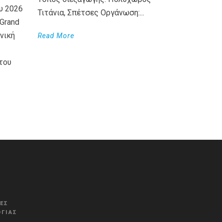
υ 2026
Τιτάνια, Σπέτσες Οργάνωση:...
Grand
νική
Read More
του
WordPress
Countdown
plugin
ΚΈΣ
ΓΊΑΣ