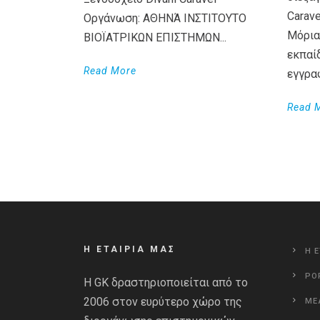
Carav
Οργάνωση: ΑΘΗΝΆ ΙΝΣΤΙΤΟΥΤΟ
Μόρια
ΒΙΟΪΑΤΡΙΚΩΝ ΕΠΙΣΤΗΜΩΝ...
εκπαί
Read More
εγγρα
Read 
Η ΕΤΑΙΡΙΑ ΜΑΣ
Η Ε
PO
Η GK δραστηριοποιείται από το
2006 στον ευρύτερο χώρο της
ΜΕ