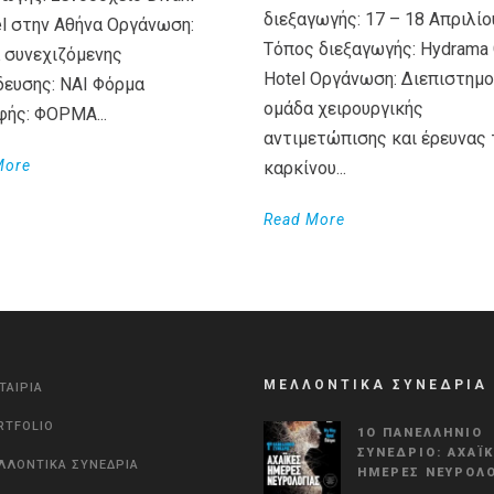
διεξαγωγής: 17 – 18 Απριλίο
el στην Αθήνα Οργάνωση:
Τόπος διεξαγωγής: Hydrama 
 συνεχιζόμενης
Hotel Οργάνωση: Διεπιστημο
δευσης: ΝΑΙ Φόρμα
ομάδα χειρουργικής
φής: ΦΟΡΜΑ...
αντιμετώπισης και έρευνας 
More
καρκίνου...
Read More
ΜΕΛΛΟΝΤΙΚΑ ΣΥΝΕΔΡΙΑ
ΤΑΙΡΙΑ
RTFOLIO
1Ο ΠΑΝΕΛΛΉΝΙΟ
ΣΥΝΈΔΡΙΟ: ΑΧΑΪ
ΛΛΟΝΤΙΚΑ ΣΥΝΕΔΡΙΑ
ΗΜΈΡΕΣ ΝΕΥΡΟΛΟ