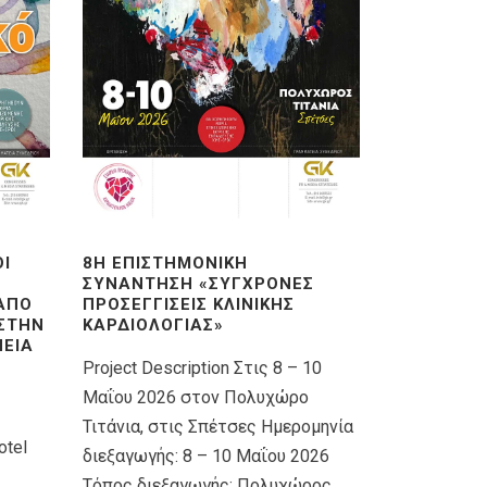
ΟΊ
8Η ΕΠΙΣΤΗΜΟΝΙΚΉ
ΣΥΝΆΝΤΗΣΗ «ΣΎΓΧΡΟΝΕΣ
 ΑΠΌ
ΠΡΟΣΕΓΓΊΣΕΙΣ ΚΛΙΝΙΚΉΣ
 ΣΤΗΝ
ΚΑΡΔΙΟΛΟΓΊΑΣ»
ΕΊΑ
Project Description Στις 8 – 10
Μαΐου 2026 στον Πολυχώρο
Τιτάνια, στις Σπέτσες Ημερομηνία
otel
διεξαγωγής: 8 – 10 Μαΐου 2026
Τόπος διεξαγωγής: Πολυχώρος