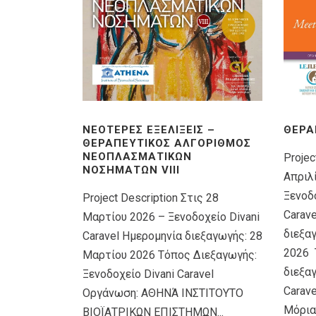
ΝΕΌΤΕΡΕΣ ΕΞΕΛΊΞΕΙΣ –
ΘΕΡΑ
ΘΕΡΑΠΕΥΤΙΚΌΣ ΑΛΓΌΡΙΘΜΟΣ
ΝΕΟΠΛΑΣΜΑΤΙΚΏΝ
Projec
ΝΟΣΗΜΆΤΩΝ VIIΙ
Απριλ
Ξενοδο
Project Description Στις 28
Carav
Μαρτίου 2026 – Ξενοδοχείο Divani
διεξα
Caravel Ημερομηνία διεξαγωγής: 28
2026 
Μαρτίου 2026 Τόπος Διεξαγωγής:
διεξαγ
Ξενοδοχείο Divani Caravel
Carav
Οργάνωση: ΑΘΗΝΆ ΙΝΣΤΙΤΟΥΤΟ
Μόρια
ΒΙΟΪΑΤΡΙΚΩΝ ΕΠΙΣΤΗΜΩΝ...