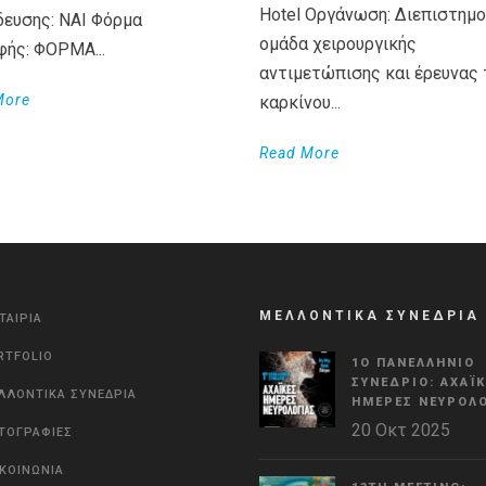
Hotel Οργάνωση: Διεπιστημο
δευσης: ΝΑΙ Φόρμα
ομάδα χειρουργικής
φής: ΦΟΡΜΑ...
αντιμετώπισης και έρευνας 
More
καρκίνου...
Read More
ΜΕΛΛΟΝΤΙΚΑ ΣΥΝΕΔΡΙΑ
ΤΑΙΡΙΑ
RTFOLIO
1Ο ΠΑΝΕΛΛΉΝΙΟ
ΣΥΝΈΔΡΙΟ: ΑΧΑΪ
ΛΛΟΝΤΙΚΑ ΣΥΝΕΔΡΙΑ
ΗΜΈΡΕΣ ΝΕΥΡΟΛΟ
20 Οκτ 2025
ΤΟΓΡΑΦΙΕΣ
ΙΚΟΙΝΩΝΙΑ