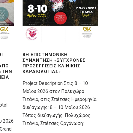
ΟΊ
8Η ΕΠΙΣΤΗΜΟΝΙΚΉ
ΣΥΝΆΝΤΗΣΗ «ΣΎΓΧΡΟΝΕΣ
 ΑΠΌ
ΠΡΟΣΕΓΓΊΣΕΙΣ ΚΛΙΝΙΚΉΣ
 ΣΤΗΝ
ΚΑΡΔΙΟΛΟΓΊΑΣ»
ΕΊΑ
Project Description Στις 8 – 10
Μαΐου 2026 στον Πολυχώρο
Τιτάνια, στις Σπέτσες Ημερομηνία
otel
διεξαγωγής: 8 – 10 Μαΐου 2026
Τόπος διεξαγωγής: Πολυχώρος
υ 2026
Τιτάνια, Σπέτσες Οργάνωση:...
Grand