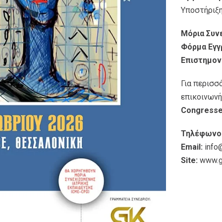
Υποστήριξ
Μόρια Συν
Φόρμα Εγγ
Επιστημον
Για περισσ
επικοινωνή
Congresse
Τηλέφωνο
Email:
info
Site:
www.g