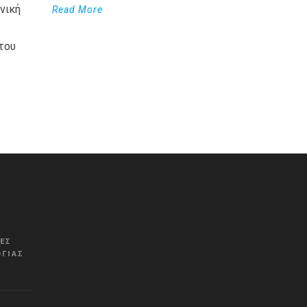
νική
Read More
του
WordPress
Countdown
plugin
ΚΈΣ
ΓΊΑΣ