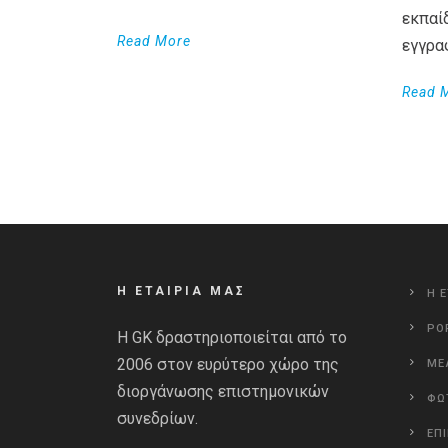
εκπαί
Read More
εγγρα
Read 
Η ΕΤΑΙΡΙΑ ΜΑΣ
Η Ε
PO
Η GK δραστηριοποιείται από το
2006 στον ευρύτερο χώρο της
ΜΕ
διοργάνωσης επιστημονικών
ΦΩ
συνεδρίων.
ΕΠ