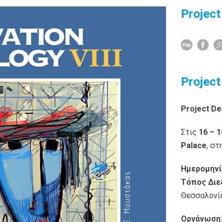
Project
Project
Project De
Στις
16 – 
Palace
, σ
Ημερομηνί
Τόπος Διε
Θεσσαλονί
Οργάνωση