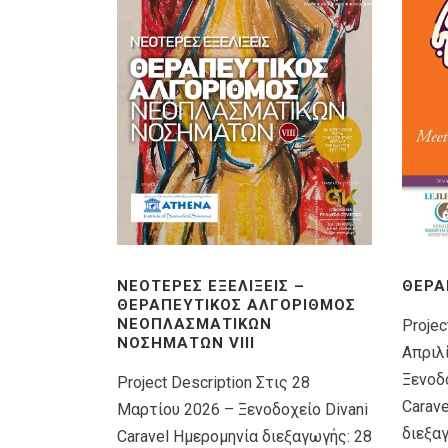
ΝΕΌΤΕΡΕΣ ΕΞΕΛΊΞΕΙΣ –
ΘΕΡΑ
ΘΕΡΑΠΕΥΤΙΚΌΣ ΑΛΓΌΡΙΘΜΟΣ
ΝΕΟΠΛΑΣΜΑΤΙΚΏΝ
Projec
ΝΟΣΗΜΆΤΩΝ VIIΙ
Απριλ
Ξενοδο
Project Description Στις 28
Carav
Μαρτίου 2026 – Ξενοδοχείο Divani
διεξα
Caravel Ημερομηνία διεξαγωγής: 28