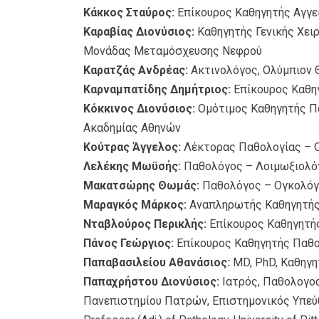
Κάκκος Σταύρος:
Eπίκουρος Καθηγητής Αγγε
Καραβίας Διονύσιος:
Καθηγητής Γενικής Χειρ
Μονάδας Μεταμόσχευσης Νεφρού
Καρατζάς Ανδρέας:
Ακτινολόγος, Ολύμπιον 
Καρναμπατίδης Δημήτριος:
Επίκουρος Καθη
Κόκκινος Διονύσιος:
Ομότιμος Καθηγητής Πα
Ακαδημίας Αθηνών
Κούτρας Άγγελος:
Λέκτορας Παθολογίας – 
Λελέκης Μωϋσής:
Παθολόγος – Λοιμωξιολόγ
Μακατσώρης Θωμάς:
Παθολόγος – Ογκολόγο
Μαραγκός Μάρκος:
Αναπληρωτής Καθηγητής 
Νταβλούρος Περικλής:
Επίκουρος Καθηγητή
Πάνος Γεώργιος:
Επίκουρος Καθηγητής Παθο
Παπαβασιλείου Αθανάσιος:
MD, PhD, Καθηγη
Παπαχρήστου Διονύσιος:
Ιατρός, Παθολογοα
Πανεπιστημίου Πατρών, Επιστημονικός Υπεύθ