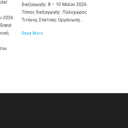
otel
διεξαγωγής: 8 – 10 Μαΐου 2026
Τόπος διεξαγωγής: Πολυχώρος
υ 2026
Τιτάνια, Σπέτσες Οργάνωση:...
Grand
νική
Read More
του
WordPress
Countdown
plugin