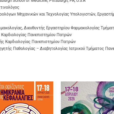
tsburgh School of Medicine, Pittsburgh, PA, U.S.A
κτινολόγος
ολόγων Μηχανικών και Τεχνολογίας Υπολογιστών, Εργαστήρ
μακολογίας, Διευθυντής Εργαστηρίου Φαρμακολογίας Τμήματ
Καρδιολογίας Πανεπιστημίου Πατρών
ς Καρδιολογίας Πανεπιστημίου Πατρών
γητής Παθολογίας – Διαβητολογίας Ιατρικού Τμήματος Παν