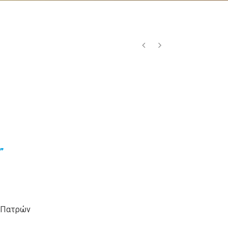
”
υ Πατρών