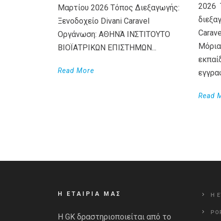
2026 
Μαρτίου 2026 Τόπος Διεξαγωγής:
διεξαγ
Ξενοδοχείο Divani Caravel
Carav
Οργάνωση: ΑΘΗΝΆ ΙΝΣΤΙΤΟΥΤΟ
Μόρια
ΒΙΟΪΑΤΡΙΚΩΝ ΕΠΙΣΤΗΜΩΝ...
εκπαί
Read More
εγγρα
Read 
Η ΕΤΑΙΡΙΑ ΜΑΣ
Η Ε
PO
Η GK δραστηριοποιείται από το