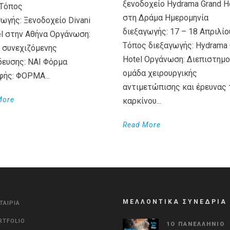
ξενοδοχείο Hydrama Grand H
Τόπος
στη Δράμα Ημερομηνία
ωγής: Ξενοδοχείο Divani
διεξαγωγής: 17 – 18 Απριλίο
el στην Αθήνα Οργάνωση:
Τόπος διεξαγωγής: Hydrama 
 συνεχιζόμενης
Hotel Οργάνωση: Διεπιστημο
δευσης: ΝΑΙ Φόρμα
ομάδα χειρουργικής
φής: ΦΟΡΜΑ...
αντιμετώπισης και έρευνας 
More
καρκίνου...
Read More
ΜΕΛΛΟΝΤΙΚΑ ΣΥΝΕΔΡΙΑ
ΤΑΙΡΙΑ
RTFOLIO
1Ο ΠΑΝΕΛΛΉΝΙΟ