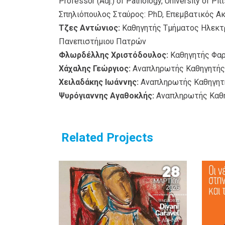
Professor (Adj.) of Pathology, University of Pit
Σπηλιόπουλος Σταύρος: PhD, Επεμβατικός Α
Τζες Αντώνιος:
Kαθηγητής Τμήματος Ηλεκτρ
Πανεπιστήμιου Πατρών
Φλωρδέλλης Χριστόδουλος:
Καθηγητής Φαρ
Χάχαλης Γεώργιος:
Aναπληρωτής Καθηγητής 
Χειλαδάκης Ιωάννης:
Aναπληρωτής Καθηγητή
Ψυρόγιαννης Αγαθοκλής:
Αναπληρωτής Καθη
Related Projects