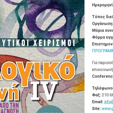
Ημερομηνί
Τόπος διε
Οργάνωση
Μόρια συν
Φόρμα εγγ
Επιστημον
ΠΡΟΓΡΑΜ
Για περισσ
επικοινωνή
Conferenc
Τηλέφωνο
Φαξ:
210 6
Email:
info
Site:
www.g