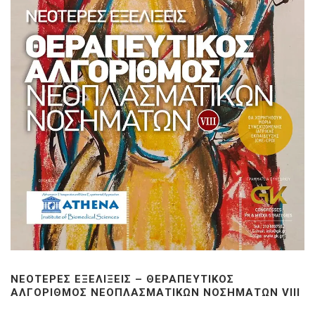
ΝΕΌΤΕΡΕΣ ΕΞΕΛΊΞΕΙΣ – ΘΕΡΑΠΕΥΤΙΚΌΣ
ΑΛΓΌΡΙΘΜΟΣ ΝΕΟΠΛΑΣΜΑΤΙΚΏΝ ΝΟΣΗΜΆΤΩΝ VIIΙ