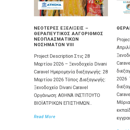
ΝΕΌΤΕΡΕΣ ΕΞΕΛΊΞΕΙΣ –
ΘΕΡΑ
ΘΕΡΑΠΕΥΤΙΚΌΣ ΑΛΓΌΡΙΘΜΟΣ
ΝΕΟΠΛΑΣΜΑΤΙΚΏΝ
Projec
ΝΟΣΗΜΆΤΩΝ VIIΙ
Απριλ
Ξενοδο
Project Description Στις 28
Carav
Μαρτίου 2026 – Ξενοδοχείο Divani
διεξα
Caravel Ημερομηνία διεξαγωγής: 28
2026 
Μαρτίου 2026 Τόπος Διεξαγωγής:
διεξαγ
Ξενοδοχείο Divani Caravel
Carav
Οργάνωση: ΑΘΗΝΆ ΙΝΣΤΙΤΟΥΤΟ
Μόρια
ΒΙΟΪΑΤΡΙΚΩΝ ΕΠΙΣΤΗΜΩΝ...
εκπαί
Read More
εγγρα