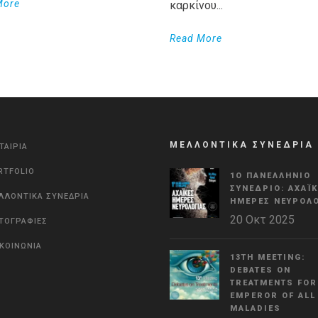
More
καρκίνου...
Read More
ΜΕΛΛΟΝΤΙΚΑ ΣΥΝΕΔΡΙΑ
ΤΑΙΡΙΑ
RTFOLIO
1Ο ΠΑΝΕΛΛΉΝΙΟ
ΣΥΝΈΔΡΙΟ: ΑΧΑΪ
ΛΛΟΝΤΙΚΑ ΣΥΝΕΔΡΙΑ
ΗΜΈΡΕΣ ΝΕΥΡΟΛΟ
20 Οκτ 2025
ΤΟΓΡΑΦΙΕΣ
ΙΚΟΙΝΩΝΙΑ
13TH MEETING:
DEBATES ON
TREATMENTS FOR
EMPEROR OF ALL
MALADIES