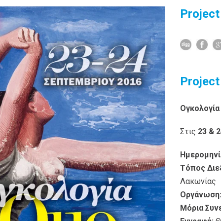
Project
Project
Ογκολογία
Στις
23 & 
Hμερομηνί
Τόπος Διε
Λακωνίας
Οργάνωση
Μόρια Συν