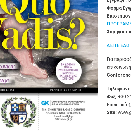
Εγγραφή:
Θ
Φόρμα Εγγ
Επιστημον
ΠΡΟΓΡΑΜ
Χορηγικό 
ΔΕΙΤΕ ΕΔΩ
Για περισσ
επικοινωνή
Conferenc
Τηλέφωνο
Φαξ:
+30 2
Email:
info
Site:
www.g