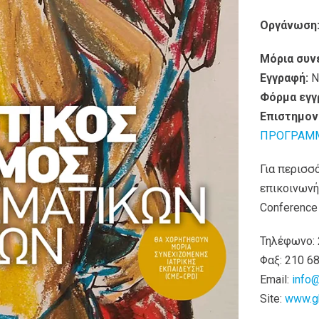
Οργάνωση
Μόρια συν
Εγγραφή:
N
Φόρμα εγγ
Επιστημον
ΠΡΟΓΡΑΜ
Για περισσ
επικοινωνή
Conference
Τηλέφωνο: 
Φαξ: 210 6
Email:
info@
Site:
www.gk