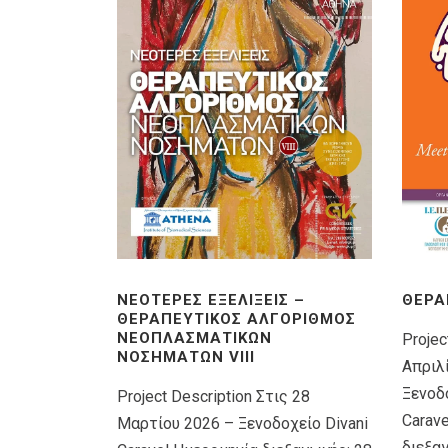
ΝΕΌΤΕΡΕΣ ΕΞΕΛΊΞΕΙΣ –
ΘΕΡΑ
ΘΕΡΑΠΕΥΤΙΚΌΣ ΑΛΓΌΡΙΘΜΟΣ
ΝΕΟΠΛΑΣΜΑΤΙΚΏΝ
Projec
ΝΟΣΗΜΆΤΩΝ VIIΙ
Απριλ
Ξενοδο
Project Description Στις 28
Carav
Μαρτίου 2026 – Ξενοδοχείο Divani
διεξα