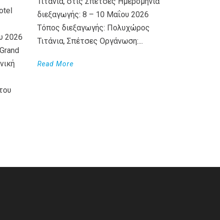
Τιτάνια, στις Σπέτσες Ημερομηνία
otel
διεξαγωγής: 8 – 10 Μαΐου 2026
Τόπος διεξαγωγής: Πολυχώρος
υ 2026
Τιτάνια, Σπέτσες Οργάνωση:...
Grand
νική
Read More
του
WordPress
Countdown
plugin