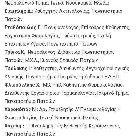
Νεφρολογικό Τμήμα, Γενικό Νοσοκομείο Ηλείας
Σιαμπλής Δ.:
Καθηγητής Ακτινολογίας, Πανεπιστήμιο
Πατρών
Σταθόπουλος Γ.:
Πνευμονολόγος, Επίκουρος Καθηγητής,
Εργαστήριο Φυσιολογίας, Τμήμα Ιατρικής, Σχολή
Επιστημών Υγείας, Πανεπιστήμιο Πατρών
Τρίγκα Κ.:
Νεφρολόγος, Διδάκτωρ Πανεπιστημίου
Πατρών, Μ.Χ.Α., Κυανούς Σταυρός Πατρών
Τσολάκης Ι.:
Καθηγητής, Διευθυντής Αγγειοχειρουργικής
Kλινικής, Πανεπιστήμιο Πατρών, Πρόεδρος Ι.Ε.Δ.Ε.Π.
Φλωρδέλλης Χ.:
MD, PhD, Καθηγητής Φαρμακολογίας,
Διευθυντής Εργαστηρίου Φαρμακολογίας, Ιατρικό Τμήμα,
Πανεπιστήμιο Πατρών
Χαροκόπος Ν.:
Δρ., Επιμελητής Α’ Πνευμονολογίας –
Φυματιολογίας, Γενικό Νοσοκομείο Ηλείας
Χάχαλης Γ.:
Aναπληρωτής Καθηγητής Καρδιολογίας,
Πανεπιστήμιο Πατρών