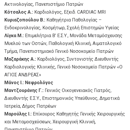
Ακτινολογίας, Πανεπιστήμιο Πατρών
Κότσαλος Α.:
Καρδιολόγος, Εξειδ. CARDIAC MRI
Κυριαζοπούλου Β.:
Καθηγήτρια Παθολογίας –
Ενδοκρινολογίας, Κοσμήτωρ, Σχολή Επιστημών Υγείας
Λίγκα Μ.:
Επιμελήτρια Β’ Ε.Σ.Υ., Μονάδα Μεταμόσχευσης
Μυελού των Οστών, Παθολογική Κλινική, Αιματολογικό
Τμήμα, Πανεπιστημιακό Γενικό Νοσοκομείο Πατρών
Μαζαράκης Α.:
Καρδιολόγος, Συντονιστής Διευθυντής
Καρδιολογικής Κλινικής, Γενικό Νοσοκομείο Πατρών «Ο
ΑΓΙΟΣ ΑΝΔΡΕΑΣ»
Μάνος Ι.: Νεφρολόγος
Μαντζουράνης Γ.:
Γενικός Οικογενειακός Γιατρός,
Διευθυντής Ε.Σ.Υ., Επιστημονικός Υπεύθυνος, Δημοτικά
Ιατρεία, Δήμος Πατρέων
Μαρούλης Ι.:
Επίκουρος Καθηγητής Γενικής Χειρουργικής
και Μεταμοσχεύσεων, Χειρουργική Κλινική,
Πανεπιστήμιο Πατρών