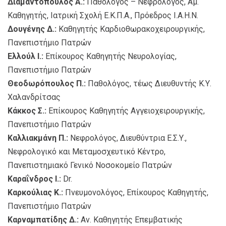
Διαμαντόπουλος Α.:
Παθολόγος – Νεφρολόγος, Αμ.
Καθηγητής, Ιατρική Σχολή Ε.Κ.Π.Α., Πρόεδρος Ι.Α.Η.Ν.
Δουγένης Δ.:
Καθηγητής Καρδιοθωρακοχειρουργικής,
Πανεπιστήμιο Πατρών
Ελλούλ Ι.:
Επίκουρος Καθηγητής Νευρολογίας,
Πανεπιστήμιο Πατρών
Θεοδωρόπουλος Π.:
Παθολόγος, τέως Διευθυντής Κ.Υ.
Χαλανδρίτσας
Κάκκος Σ.:
Επίκουρος Καθηγητής Αγγειοχειρουργικής,
Πανεπιστήμιο Πατρών
Καλλιακμάνη Π.:
Νεφρολόγος, Διευθύντρια Ε.Σ.Υ.,
Νεφρολογικό και Μεταμοσχευτικό Κέντρο,
Πανεπιστημιακό Γενικό Νοσοκομείο Πατρών
Καραΐνδρος Ι.:
Dr.
Καρκούλιας Κ.:
Πνευμονολόγος, Επίκουρος Καθηγητής,
Πανεπιστήμιο Πατρών
Καρναμπατίδης Δ.:
Αν. Καθηγητής Επεμβατικής