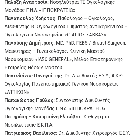
Παλάζη Αναστασία:
Νοσηλεύτρια ΤΕ Ογκολογικής
Μονάδας Γ.Ν.Α. «ΙΠΠΟΚΡΑΤΕΙΟ»
Πανόπουλος Χρήστος:
Παθολογος – Ογκολόγος,
Διευθυντής Β´ Ογκολογικού Τμήματος Αντικαρκινικού –
Ογκολογικού Noσοκομείου «Ο ΑΓΙΟΣ ΣΑΒΒΑΣ»
Πανούσης Δημήτριος:
MD, PhD, FEBS / Breast Surgeon,
Μαιευτήρας – Γυναικολόγος, Κλινική Μαστού
Νοσοκομείου «ΙΑΣΩ GENERAL», Μέλος Επιστημονικής
Εταιρείας Νόσων Μαστού
Παντελάκος Παναγιώτης:
Dr., Διευθυντής Ε.Σ.Υ., Α.Κ.Θ.
Ογκολογίας Πανεπιστημιακoύ Γενικού Νοσοκομείου
«ΑΤΤΙΚΟΝ»
Παπακώστας Παύλος:
Συντονιστής Διευθυντής
Ογκολογικής Μονάδας Γ.Ν.Α. «ΙΠΠΟΚΡΑΤΕΙΟ»
Πατηράκη – Κουρμπάνη Ελισάβετ:
Καθηγήτρια
Νοσηλευτικής Ε.Κ.Π.Α.
Πατρικάκος Βασίλειος:
Dr., Διευθυντής Χειρουργός Ε.Σ.Υ.