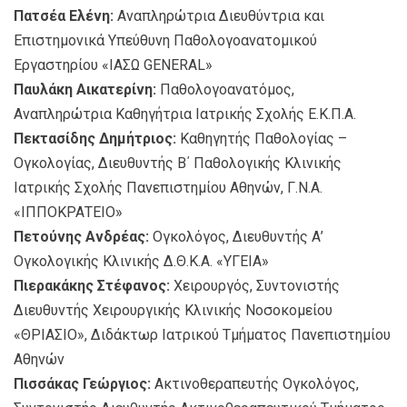
Πατσέα Ελένη:
Αναπληρώτρια Διευθύντρια και
Επιστημονικά Υπεύθυνη Παθολογοανατομικού
Εργαστηρίου «ΙΑΣΩ GENERAL»
Παυλάκη Αικατερίνη:
Παθολογοανατόμος,
Αναπληρώτρια Καθηγήτρια Ιατρικής Σχολής Ε.Κ.Π.Α.
Πεκτασίδης Δημήτριος:
Καθηγητής Παθολογίας –
Ογκολογίας, Διευθυντής Β΄ Παθολογικής Κλινικής
Ιατρικής Σχολής Πανεπιστημίου Αθηνών, Γ.Ν.Α.
«ΙΠΠΟΚΡΑΤΕΙΟ»
Πετούνης Ανδρέας:
Ογκολόγος, Διευθυντής Α’
Ογκολογικής Κλινικής Δ.Θ.Κ.Α. «ΥΓΕΙΑ»
Πιερακάκης Στέφανος:
Χειρουργός, Συντονιστής
Διευθυντής Χειρουργικής Κλινικής Νοσοκομείου
«ΘΡΙΑΣΙΟ», Διδάκτωρ Ιατρικού Τμήματος Πανεπιστημίου
Αθηνών
Πισσάκας Γεώργιος:
Ακτινοθεραπευτής Ογκολόγος,