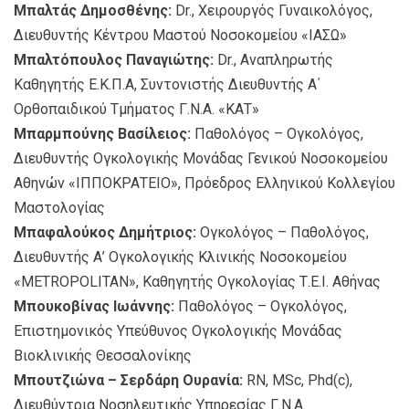
Μπαλτάς Δημοσθένης:
Dr., Χειρουργός Γυναικολόγος,
Διευθυντής Κέντρου Μαστού Νοσοκομείου «ΙΑΣΩ»
Μπαλτόπουλος Παναγιώτης:
Dr., Αναπληρωτής
Καθηγητής Ε.Κ.Π.Α, Συντονιστής Διευθυντής Α΄
Ορθοπαιδικού Τμήματος Γ.Ν.Α. «ΚΑΤ»
Μπαρμπούνης Βασίλειος:
Παθολόγος – Ογκολόγος,
Διευθυντής Ογκολογικής Μονάδας Γενικού Νοσοκομείου
Αθηνών «ΙΠΠΟΚΡΑΤΕΙΟ», Πρόεδρος Ελληνικού Κολλεγίου
Μαστολογίας
Μπαφαλούκος Δημήτριος:
Ογκολόγος – Παθολόγος,
Διευθυντής Α’ Ογκολογικής Κλινικής Νοσοκομείου
«METROPOLITAN», Καθηγητής Ογκολογίας Τ.Ε.Ι. Αθήνας
Μπουκοβίνας Ιωάννης:
Παθολόγος – Ογκολόγος,
Επιστημονικός Υπεύθυνος Ογκολογικής Μονάδας
Βιοκλινικής Θεσσαλονίκης
Μπουτζιώνα – Σερδάρη Ουρανία:
RN, MSc, Phd(c),
Διευθύντρια Νοσηλευτικής Υπηρεσίας Γ.Ν.Α.