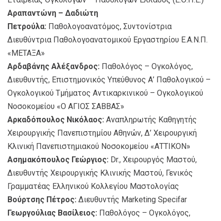
Αραπαντώνη – Δαδιώτη
Πετρούλα:
Παθολογοανατόμος, Συντονίστρια
Διευθύντρια Παθολογοανατομικού Εργαστηρίου Ε.Α.Ν.Π.
«ΜΕΤΑΞΑ»
Αρδαβάνης Αλέξανδρος:
Παθολόγος – Ογκολόγος,
Διευθυντής, Επιστημονικός Υπεύθυνος Α’ Παθολογικού –
Ογκολογικού Τμήματος Αντικαρκινικού – Ογκολογικού
Noσοκομείου «Ο ΑΓΙΟΣ ΣΑΒΒΑΣ»
Αρκαδόπουλος Νικόλαος:
Αναπληρωτής Καθηγητής
Χειρουργικής Πανεπιστημίου Αθηνών, Δ’ Χειρουργική
Κλινική Πανεπιστημιακού Νοσοκομείου «ΑΤΤΙΚΟΝ»
Ασημακόπουλος Γεώργιος:
Dr., Χειρουργός Μαστού,
Διευθυντής Χειρουργικής Κλινικής Μαστού, Γενικός
Γραμματέας Ελληνικού Κολλεγίου Μαστολογίας
Βούρτσης Πέτρος:
Διευθυντής Marketing Specifar
Γεωργούλιας Βασίλειος:
Παθολόγος – Ογκολόγος,