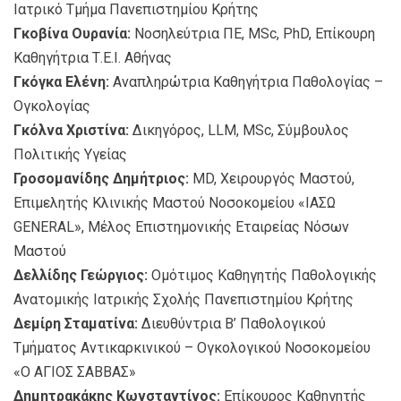
Ιατρικό Τμήμα Πανεπιστημίου Κρήτης
Γκοβίνα Ουρανία:
Νοσηλεύτρια ΠΕ, MSc, PhD, Επίκουρη
Καθηγήτρια Τ.Ε.Ι. Αθήνας
Γκόγκα Ελένη:
Αναπληρώτρια Καθηγήτρια Παθολογίας –
Ογκολογίας
Γκόλνα Χριστίνα:
Δικηγόρος, LLM, MSc, Σύμβουλος
Πολιτικής Υγείας
Γροσομανίδης Δημήτριος:
ΜD, Χειρουργός Μαστού,
Επιμελητής Κλινικής Μαστού Νοσοκομείου «ΙΑΣΩ
GENERAL», Μέλος Επιστημονικής Εταιρείας Νόσων
Μαστού
Δελλίδης Γεώργιος:
Ομότιμος Καθηγητής Παθολογικής
Ανατομικής Ιατρικής Σχολής Πανεπιστημίου Κρήτης
Δεμίρη Σταματίνα:
Διευθύντρια Β’ Παθολογικού
Τμήματος Αντικαρκινικού – Ογκολογικού Noσοκομείου
«Ο ΑΓΙΟΣ ΣΑΒΒΑΣ»
Δημητρακάκης Κωνσταντίνος:
Επίκουρος Καθηγητής