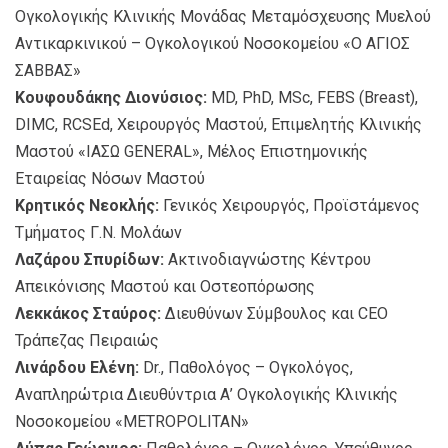
Ογκολογικής Κλινικής Μονάδας Μεταμόσχευσης Μυελού
Αντικαρκινικού – Ογκολογικού Noσοκομείου «Ο ΑΓΙΟΣ
ΣΑΒΒΑΣ»
Κουφουδάκης Διονύσιος:
MD, PhD, MSc, FEBS (Breast),
DIMC, RCSEd, Χειρουργός Μαστού, Επιμελητής Κλινικής
Μαστού «ΙΑΣΩ GENERAL», Μέλος Επιστημονικής
Εταιρείας Νόσων Μαστού
Κρητικός Νεοκλής:
Γενικός Χειρουργός, Προϊστάμενος
Τμήματος Γ.Ν. Μολάων
Λαζάρου Σπυρίδων:
Ακτινοδιαγνώστης Κέντρου
Απεικόνισης Μαστού και Οστεοπόρωσης
Λεκκάκος Σταύρος:
Διευθύνων Σύμβουλος και CEO
Τράπεζας Πειραιώς
Λινάρδου Ελένη:
Dr., Παθολόγος – Ογκολόγος,
Αναπληρώτρια Διευθύντρια Α’ Ογκολογικής Κλινικής
Νοσοκομείου «METROPOLITAN»