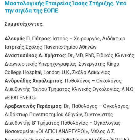
Μαστολογικής Εταιρείας Ίασης Στήριξης. Υπό
την αιγίδα της ΕΟΠΕ
Συμμετέχοντες:
Αλευράς Π. Πέτρος:
Ιατρός – Χειρουργός, Διδάκτωρ
Ιατρικής Σχολής Πανεπιστημίου Αθηνών
Αναστασάκος Δ. Χρήστος:
Dr., MD, PhD, Ειδικός Κλινικής
Διαγνωστικής Υπερηχογραφίας, Συνεργάτης Kings
College Hospital, London, U.K., Σκάλα Λακωνίας
Ανδρεάδης Χαράλαμπος:
Παθολόγος – Ογκολόγος,
Διευθυντής Τρίτου Τμήματος Κλινικής Ογκολογίας, Α.Ν.Θ.
«ΘΕΑΓΕΝΕΙΟ»
Αραβαντινός Γεράσιμος:
Dr., Παθολόγος – Ογκολόγος,
Διδάκτωρ Πανεπιστημίου Αθηνών, Συντονιστής
Διευθυντής Β’ Τμήματος Παθολογίας – Ογκολογίας
Νοσοκομείου «ΟΙ ΑΓΙΟΙ ΑΝΑΡΓΥΡΟΙ», Mέλος Δ.Σ.
Εταιρείας Ογκολόγων – Παθολόγων Ελλάδος (Ε.Ο.Π.Ε.)