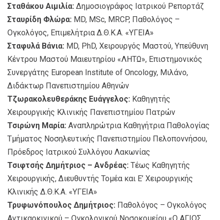
Σταθάκου Αιμιλία:
Δημοσιογράφος Ιατρικού Ρεπορτάζ
Σταυρίδη Φλώρα:
MD, MSc, MRCP, Παθολόγος –
Ογκολόγος, Επιμελήτρια Δ.Θ.Κ.Α. «ΥΓΕΙΑ»
Σταφυλά Βάνια:
MD, PhD, Χειρουργός Μαστού, Υπεύθυνη
Κέντρου Μαστού Μαιευτηρίου «ΛΗΤΩ», Επιστημονικός
Συνεργάτης Εuropean Institute of Oncology, Μιλάνο,
Διδάκτωρ Πανεπιστημίου Αθηνών
Τζωρακολευθεράκης Ευάγγελος:
Καθηγητής
Χειρουργικής Κλινικής Πανεπιστημίου Πατρών
Τσιρώνη Μαρία:
Αναπληρώτρια Καθηγήτρια Παθολογίας
Τμήματος Νοσηλευτικής Πανεπιστημίου Πελοποννήσου,
Πρόεδρος Ιατρικού Συλλόγου Λακωνίας
Τσιφτσής Δημήτριος – Ανδρέας:
Τέως Καθηγητής
Χειρουργικής, Διευθυντής Τομέα και Ε’ Χειρουργικής
Κλινικής Δ.Θ.Κ.Α. «ΥΓΕΙΑ»
Τρυφωνόπουλος Δημήτριος:
Παθολόγος – Ογκολόγος
Αντικαρκινικού – Ογκολογικού Noσοκομείου «Ο ΑΓΙΟΣ