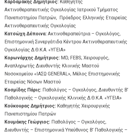
Καρδαμάκης Δημήτριος:
Καθηγητής
Ακτινοθεραπευτικής Ογκολογίας Ιατρικού Τμήματος
Πανεπιστημίου Πατρών, Πρόεδρος Ελληνικής Εταιρείας
Ακτινοθεραπευτικής Ογκολογίας
Κατσώχη Δέποινα:
Ακτινοθεραπεύτρια – Ογκολόγος,
Επιστημονική Συνεργάτιδα Κέντρου Ακτινοθεραπευτικής
Ογκολογίας Δ.Θ.Κ.Α. «ΥΓΕΙΑ»
Κορωνάρχης Δημήτριος:
MD, FEBS, Χειρουργός,
Αναπληρωτής Διευθυντής Κλινικής Μαστού
Νοσοκομείου «ΙΑΣΩ GENERAL», Μέλος Επιστημονικής
Εταιρείας Νόσων Μαστού
Κοσμίδης Πάρις:
Παθολόγος – Ογκολόγος, Διευθυντής Β’
Παθολογικής – Ογκολογικής Κλινικής Δ.Θ.Κ.Α. «ΥΓΕΙΑ»
Κούκουρας Δημήτριος:
Καθηγητής Χειρουργικής
Πανεπιστημίου Πατρών
Κουμάκης Γεώργιος:
Παθολόγος – Ογκολόγος,
Διευθυντής – Επιστημονικά Υπεύθυνος Β’ Παθολογικής –