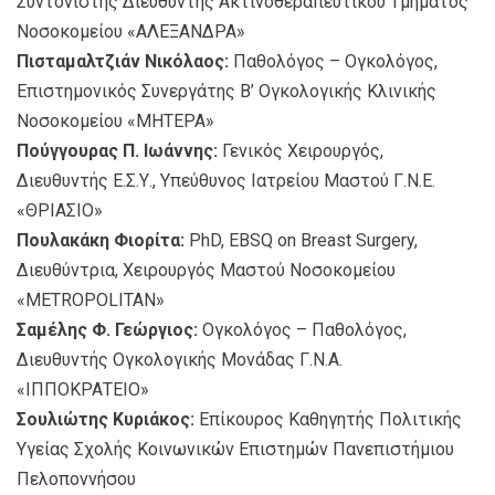
Συντονιστής Διευθυντής Ακτινοθεραπευτικού Τμήματος
Νοσοκομείου «ΑΛΕΞΑΝΔΡΑ»
Πισταμαλτζιάν Νικόλαος:
Παθολόγος – Ογκολόγος,
Επιστημονικός Συνεργάτης Β’ Ογκολογικής Κλινικής
Νοσοκομείου «ΜΗΤΕΡΑ»
Πούγγουρας Π. Ιωάννης:
Γενικός Χειρουργός,
Διευθυντής Ε.Σ.Υ., Υπεύθυνος Ιατρείου Μαστού Γ.Ν.Ε.
«ΘΡΙΑΣΙΟ»
Πουλακάκη Φιορίτα:
PhD, EBSQ on Breast Surgery,
Διευθύντρια, Χειρουργός Μαστού Νοσοκομείου
«METROPOLITAN»
Σαμέλης Φ. Γεώργιος:
Ογκολόγος – Παθολόγος,
Διευθυντής Ογκολογικής Μονάδας Γ.Ν.Α.
«ΙΠΠΟΚΡΑΤΕΙΟ»
Σουλιώτης Κυριάκος:
Επίκουρος Καθηγητής Πολιτικής
Υγείας Σχολής Κοινωνικών Επιστημών Πανεπιστήμιου
Πελοποννήσου