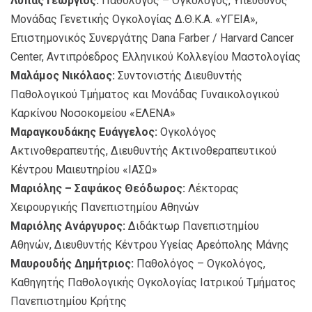
Λύπας Γεώργιος:
Παθολόγος – Ογκολόγος, Υπεύθυνος
Μονάδας Γενετικής Ογκολογίας Δ.Θ.Κ.Α. «ΥΓΕΙΑ»,
Επιστημονικός Συνεργάτης Dana Farber / Harvard Cancer
Center, Αντιπρόεδρος Ελληνικού Κολλεγίου Μαστολογίας
Μαλάμος Νικόλαος:
Συντονιστής Διευθυντής
Παθολογικού Τμήματος και Μονάδας Γυναικολογικού
Καρκίνου Νοσοκομείου «ΕΛΕΝΑ»
Μαραγκουδάκης Ευάγγελος:
Ογκολόγος
Ακτινοθεραπευτής, Διευθυντής Ακτινοθεραπευτικού
Κέντρου Μαιευτηρίου «ΙΑΣΩ»
Μαριόλης – Σαψάκος Θεόδωρος:
Λέκτορας
Χειρουργικής Πανεπιστημίου Αθηνών
Μαριόλης Ανάργυρος:
Διδάκτωρ Πανεπιστημίου
Αθηνών, Διευθυντής Κέντρου Υγείας Αρεόπολης Μάνης
Μαυρουδής Δημήτριος:
Παθολόγος – Ογκολόγος,
Καθηγητής Παθολογικής Ογκολογίας Ιατρικού Τμήματος
Πανεπιστημίου Κρήτης