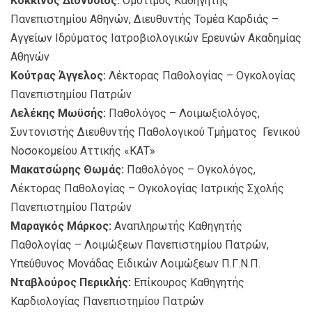
Κόκκινος Διονύσιος:
Ομότιμος Καθηγητής
Πανεπιστημίου Αθηνών, Διευθυντής Τομέα Καρδιάς –
Αγγείων Ιδρύματος Ιατροβιολογικών Ερευνών Ακαδημίας
Αθηνών
Κούτρας Άγγελος:
Λέκτορας Παθολογίας – Ογκολογίας
Πανεπιστημίου Πατρών
Λελέκης Μωϋσής:
Παθολόγος – Λοιμωξιολόγος,
Συντονιστής Διευθυντής Παθολογικού Τμήματος Γενικού
Νοσοκομείου Αττικής «ΚΑΤ»
Μακατσώρης Θωμάς:
Παθολόγος – Ογκολόγος,
Λέκτορας Παθολογίας – Ογκολογίας Ιατρικής Σχολής
Πανεπιστημίου Πατρών
Μαραγκός Μάρκος:
Αναπληρωτής Καθηγητής
Παθολογίας – Λοιμώξεων Πανεπιστημίου Πατρών,
Υπεύθυνος Μονάδας Ειδικών Λοιμώξεων Π.Γ.Ν.Π.
Νταβλούρος Περικλής:
Επίκουρος Καθηγητής
Καρδιολογίας Πανεπιστημίου Πατρών