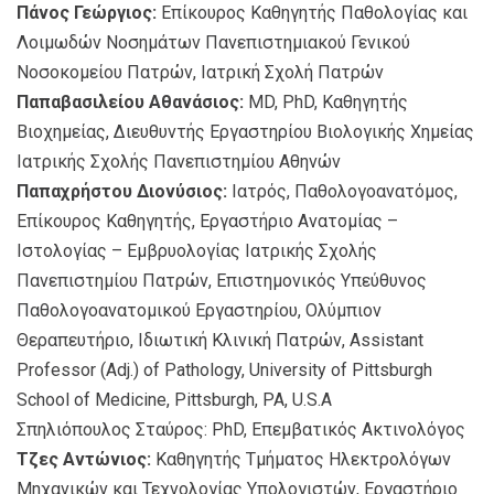
Πάνος Γεώργιος:
Επίκουρος Καθηγητής Παθολογίας και
Λοιμωδών Νοσημάτων Πανεπιστημιακού Γενικού
Νοσοκομείου Πατρών, Ιατρική Σχολή Πατρών
Παπαβασιλείου Αθανάσιος:
MD, PhD, Καθηγητής
Βιοχημείας, Διευθυντής Εργαστηρίου Βιολογικής Χημείας
Ιατρικής Σχολής Πανεπιστημίου Αθηνών
Παπαχρήστου Διονύσιος:
Ιατρός, Παθολογοανατόμος,
Επίκουρος Καθηγητής, Εργαστήριο Ανατομίας –
Ιστολογίας – Εμβρυολογίας Ιατρικής Σχολής
Πανεπιστημίου Πατρών, Επιστημονικός Υπεύθυνος
Παθολογοανατομικού Εργαστηρίου, Ολύμπιον
Θεραπευτήριο, Ιδιωτική Κλινική Πατρών, Assistant
Professor (Adj.) of Pathology, University of Pittsburgh
School of Medicine, Pittsburgh, PA, U.S.A
Σπηλιόπουλος Σταύρος: PhD, Επεμβατικός Ακτινολόγος
Τζες Αντώνιος:
Kαθηγητής Τμήματος Ηλεκτρολόγων
Μηχανικών και Τεχνολογίας Υπολογιστών, Εργαστήριο