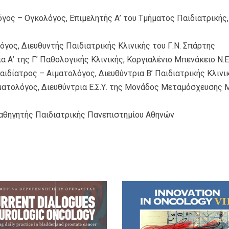
γος – Ογκολόγος, Επιμελητής Α’ του Τμήματος Παιδιατρικής,
γος, Διευθυντής Παιδιατρικής Κλινικής του Γ.Ν. Σπάρτης
 Α’ της Γ’ Παθολογικής Κλινικής, Κοργιαλένιο Μπενάκειο Ν.Ε.
ιδίατρος – Αιματολόγος, Διευθύντρια Β’ Παιδιατρικής Κλιν
ματολόγος, Διευθύντρια Ε.Σ.Υ. της Μονάδος Μεταμόσχευσης
αθηγητής Παιδιατρικής Πανεπιστημίου Αθηνών