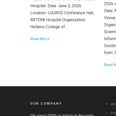
2026 a
Hospital Date: June 5, 2026
Date: 
Location: LOUROS Conference Hall,
Venue:
MITERA Hospital Organization:
Organi
Hellenic College of...
Scient
Inform
Read More
Credit
form:
Read 
OUR COMPANY
AB
PO
GK since 2006 is active in the wide