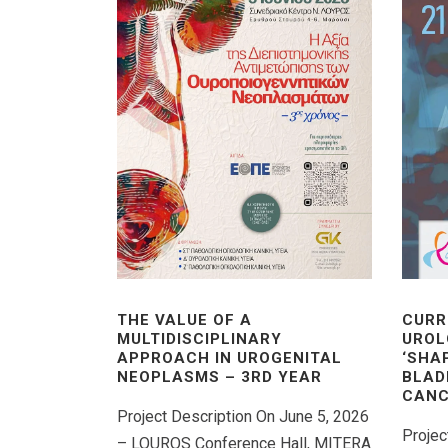
THE VALUE OF A
CURR
MULTIDISCIPLINARY
UROL
APPROACH IN UROGENITAL
‘SHA
NEOPLASMS – 3RD YEAR
BLAD
CANC
Project Description On June 5, 2026
Projec
– LOUROS Conference Hall, MITERA