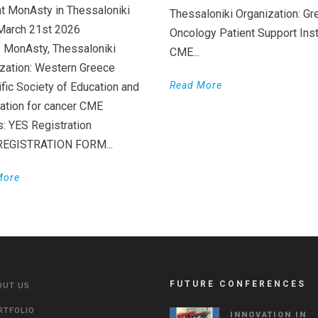
t MonAsty in Thessaloniki
Thessaloniki Organization: Gr
March 21st 2026
Oncology Patient Support Inst
 MonAsty, Thessaloniki
CME...
zation: Western Greece
Read More
ific Society of Education and
ation for cancer CME
s: YES Registration
 REGISTRATION FORM...
More
FUTURE CONFERENCES
OUT US
RTFOLIO
INNOVATION IN