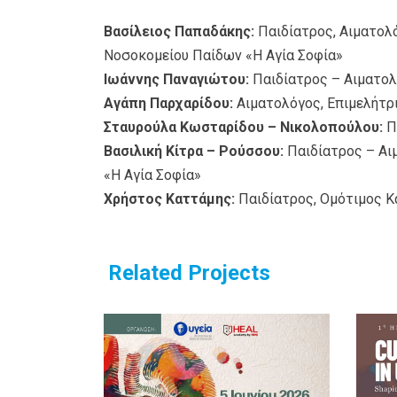
Βασίλειος Παπαδάκης:
Παιδίατρος, Αιματολό
Νοσοκομείου Παίδων «Η Αγία Σοφία»
Ιωάννης Παναγιώτου:
Παιδίατρος – Αιματολό
Αγάπη Παρχαρίδου:
Αιματολόγος, Επιμελήτρια
Σταυρούλα Κωσταρίδου – Νικολοπούλου:
Πα
Βασιλική Κίτρα – Ρούσσου:
Παιδίατρος – Αι
«Η Αγία Σοφία»
Χρήστος Καττάμης:
Παιδίατρος, Ομότιμος Κ
Related Projects